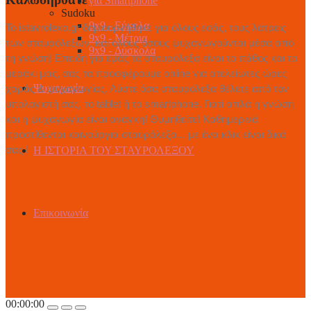
για Smartphone
Sudoku
9x9 - Εύκολα
Το istavrolexo.gr δημιουργήθηκε για όλους εσάς, τους λάτρεις
9x9 - Μέτρια
των σταυρόλεξων, και όλους όσους ψυχαγωγούνται μέσα από
9x9 - Δύσκολα
τη γνώση! Επειδή για εμάς τα σταυρόλεξα είναι το πάθος και το
μεράκι μας, σας τα προσφέρουμε online για ατελείωτες ώρες
Ψυχαγωγία
χαράς & ψυχαγωγίας. Λύστε όσα σταυρόλεξα θέλετε από τον
υπολογιστή σας, το tablet ή το smartphone. Γιατί απλά η γνώση
και η ψυχαγωγία είναι ανάγκη! Θυμηθείτε! Καθημερινά
προστίθενται καινούργια σταυρόλεξα... με ένα κλικ είναι δικά
σας !
Η ΙΣΤΟΡΙΑ ΤΟΥ ΣΤΑΥΡΟΛΕΞΟΥ
Επικοινωνία
00:00:00